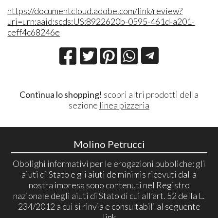
https://documentcloud.adobe.com/link/review?
uri=urn:aaid:scds:US:8922620b-0595-461d-a201-
ceff4c68246e
Continua lo shopping!
scopri altri prodotti della
sezione
linea pizzeria
Molino Petrucci
Obblighi informativi per le erogazioni pubbliche: gli
aiuti di Stato e gli aiuti de minimis ricevuti dalla
nostra impresa sono contenuti nel Registro
nazionale degli aiuti di Stato di cui all’art. 52 della L.
234/2012 a cui si rinvia e consultabili al seguente
link