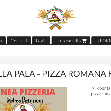
o
Contatti
Login
Il tuo carrello
INFOR
LLA PALA - PIZZA ROMANA 
Mix per la
pizza rom