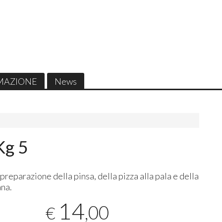
MAZIONE
News
Kg 5
 preparazione della pinsa, della pizza alla pala e della
ana.
14
,00
€