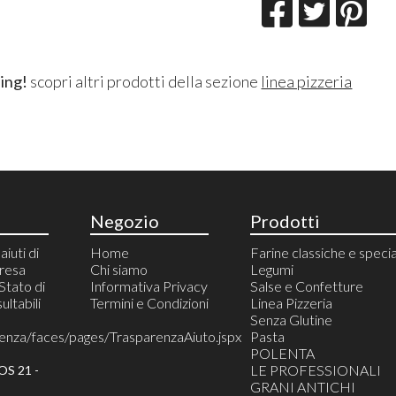
ing!
scopri altri prodotti della sezione
linea pizzeria
Negozio
Prodotti
aiuti di
Home
Farine classiche e specia
presa
Chi siamo
Legumi
 Stato di
Informativa Privacy
Salse e Confetture
ultabili
Termini e Condizioni
Linea Pizzeria
Senza Glutine
renza/faces/pages/TrasparenzaAiuto.jspx
Pasta
POLENTA
LE PROFESSIONALI
S 21 -
GRANI ANTICHI