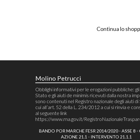
Continua lo shopp
Molino Petrucci
Obblighi informativi per le erogazioni pubbliche: gli 
Stato e gli aiuti de minimis ricevuti dalla nostra im
sono contenuti nel Registro nazionale degli aiuti di
cui all’art. 52 della L. 234/2012 a cui si rinvia e cons
al seguente link
https://www.rna.gov.it/RegistroNazionaleTraspa
BANDO POR MARCHE FESR 2014/2020 - ASSE 8 - O
AZIONE 21.1 - INTERVENTO 21.1.1