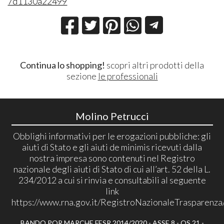
7d1130a22499
Continua lo shopping!
scopri altri prodotti della
sezione
le professionali
Molino Petrucci
Obblighi informativi per le erogazioni pubbliche: gli
aiuti di Stato e gli aiuti de minimis ricevuti dalla
nostra impresa sono contenuti nel Registro
nazionale degli aiuti di Stato di cui all’art. 52 della L.
234/2012 a cui si rinvia e consultabili al seguente
link
https://www.rna.gov.it/RegistroNazionaleTrasparenza
BANDO POR MARCHE FESR 2014/2020 - ASSE 8 - OS 21 -