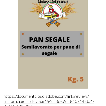
https://documentcloud.adobe.com/link/review?
uri=urn:aaid:scds:US:6464c13d-b9ad-4071-bda4-