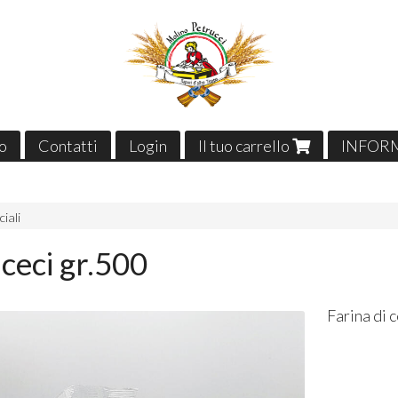
o
Contatti
Login
Il tuo carrello
INFOR
iali
 ceci gr.500
Farina di 