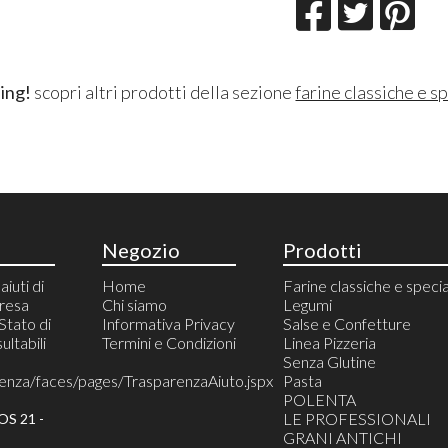
ing!
scopri altri prodotti della sezione
farine classiche e sp
Negozio
Prodotti
aiuti di
Home
Farine classiche e specia
presa
Chi siamo
Legumi
 Stato di
Informativa Privacy
Salse e Confetture
ultabili
Termini e Condizioni
Linea Pizzeria
Senza Glutine
renza/faces/pages/TrasparenzaAiuto.jspx
Pasta
POLENTA
LE PROFESSIONALI
S 21 -
GRANI ANTICHI