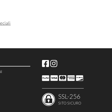
eciali
li
SSL-256
SITO SICURO