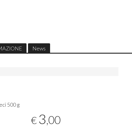
MAZIONE
News
ceci 500 g
3
,00
€