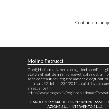
Continua lo shopp
Molino Petrucci
Obblighi informativi per le erogazioni pubbliche: gli 
Stato e gli aiuti de minimis ricevuti dalla nostra im
sono contenuti nel Registro nazionale degli aiuti di
cui all’art. 52 della L. 234/2012 a cui si rinvia e cons
al seguente link
https://www.rna.gov.it/RegistroNazionaleTraspa
BANDO POR MARCHE FESR 2014/2020 - ASSE 8 - O
AZIONE 21.1 - INTERVENTO 21.1.1